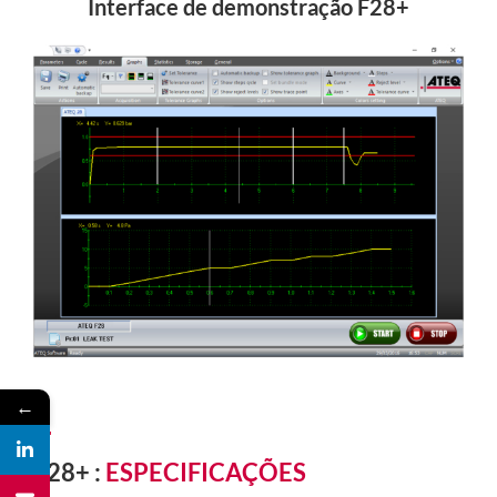
Interface de demonstração F28+
←
F28+
:
ESPECIFICAÇÕES