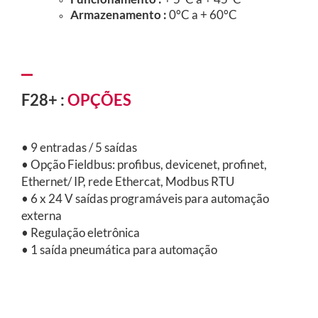
Armazenamento :
0°C a + 60°C
F28+ :
OPÇÕES
• 9 entradas / 5 saídas
• Opção Fieldbus: profibus, devicenet, profinet,
Ethernet/ IP,
rede Ethercat, Modbus RTU
• 6 x 24 V saídas programáveis para automação
externa
• Regulação eletrônica
• 1 saída pneumática para automação