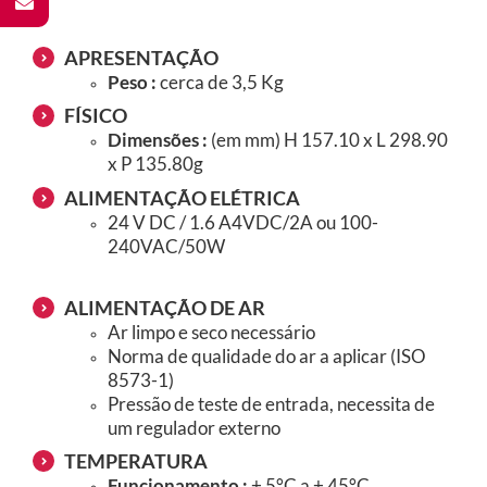
APRESENTAÇÃO
Peso :
cerca de 3,5 Kg
FÍSICO
Dimensões :
(em mm)
H 157.10 x L 298.90
x P 135.80g
ALIMENTAÇÃO ELÉTRICA
24 V DC / 1.6 A4VDC/2A ou 100-
240VAC/50W
ALIMENTAÇÃO DE AR
Ar limpo e seco necessário
Norma de qualidade do ar a aplicar (ISO
8573-1)
Pressão de teste de entrada, necessita de
um regulador externo
TEMPERATURA
Funcionamento :
+ 5°C a + 45°C