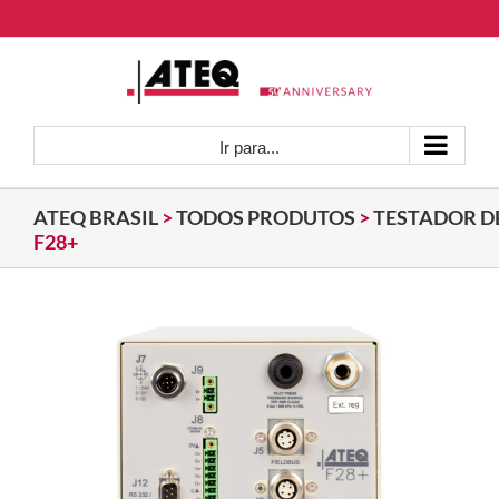
Ir
para
o
conteúdo
Ir para...
ATEQ BRASIL
>
TODOS PRODUTOS
>
TESTADOR D
F28+