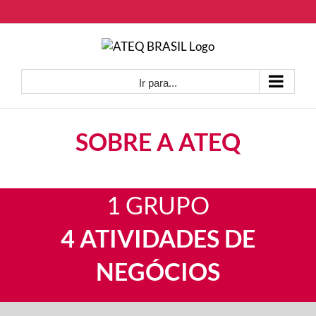
Ir
para
o
conteúdo
Ir para...
SOBRE A ATEQ
1 GRUPO
4 ATIVIDADES DE
NEGÓCIOS