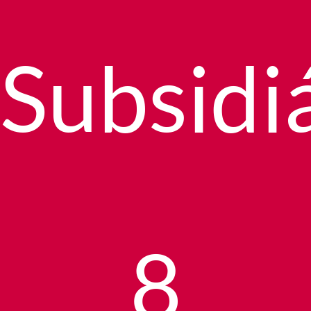
Subsidi
8